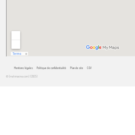
Mentions légales
Politique de confidentialité
Plan de site
CGV
© [malvinacrea.com] [2025]