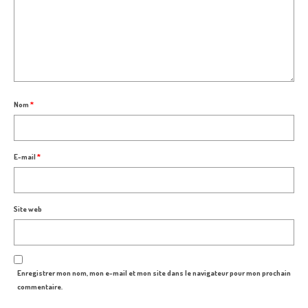
Nom
*
E-mail
*
Site web
Enregistrer mon nom, mon e-mail et mon site dans le navigateur pour mon prochain
commentaire.