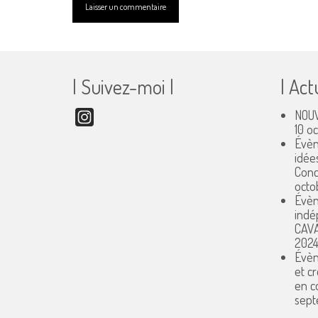
| Suivez-moi |
| Act
NOUV
Instagram
10 o
Évèn
idée
Conc
octo
Évèn
indé
CAV
202
Évèn
et c
en 
sept