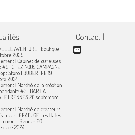
ualités |
| Contact |
ELLE AVENTURE | Boutique
Email
ctobre 2025
ement | Cabinet de curieuses
s #9 | CHEZ NOUS CAMPAGNE
ept Store | BUBERTRÉ
19
bre 2024
ement | Marché de la création
pendante #3 | BAR LA
ALE | RENNES
20 septembre
4
ement | Marché de créateurs
réatrices- GRABUGE Les Halles
commun – Rennes
20
embre 2024