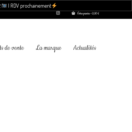

| RDV prochainement
Ignorer
Votre panier
-
0,00
€
s de vente
La marque
Actualités