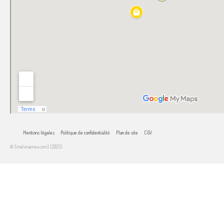
Mentions légales
Politique de confidentialité
Plan de site
CGV
© [malvinacrea.com] [2025]