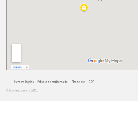
Mentions légales
Politique de confidentialité
Plan de site
CGV
© [malvinacrea.com] [2025]