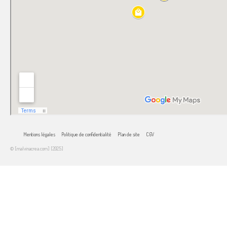
Mentions légales
Politique de confidentialité
Plan de site
CGV
© [malvinacrea.com] [2025]