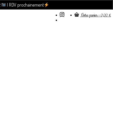

| RDV prochainement
Ignorer
Votre panier
-
0,00
€