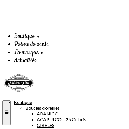
Boutique
»
Points de vente
La marque
»
Actualités
Boutique
Boucles d’oreilles
ABANICO
ACAPULCO – 25 Coloris –
CIBELES