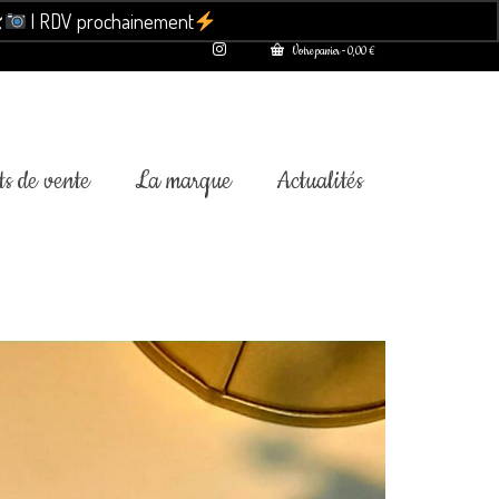

| RDV prochainement
Ignorer
Votre panier
-
0,00
€
s de vente
La marque
Actualités