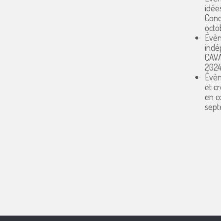
idée
Conc
octo
Évèn
indé
CAV
202
Évèn
et c
en 
sept