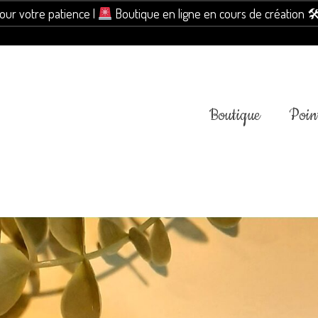
pour votre patience |
Boutique en ligne en cours de création 
Boutique
Point