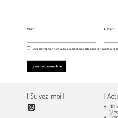
Nom
*
E-mail
*
Enregistrer mon nom, mon e-mail et mon site dans le navigateur p
| Suivez-moi |
| Act
NOUV
Instagram
10 o
Évèn