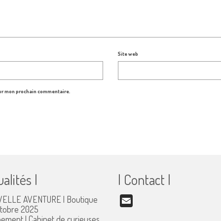
Site web
our mon prochain commentaire.
ualités |
| Contact |
ELLE AVENTURE | Boutique
Email
ctobre 2025
ement | Cabinet de curieuses