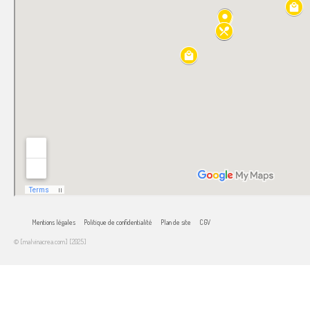
Mentions légales
Politique de confidentialité
Plan de site
CGV
© [malvinacrea.com] [2025]