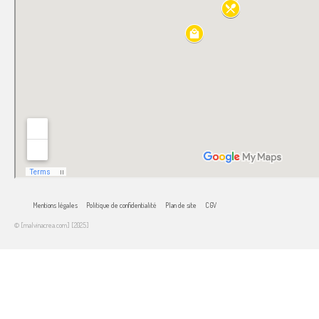
Mentions légales
Politique de confidentialité
Plan de site
CGV
© [malvinacrea.com] [2025]