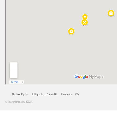
Mentions légales
Politique de confidentialité
Plan de site
CGV
© [malvinacrea.com] [2025]