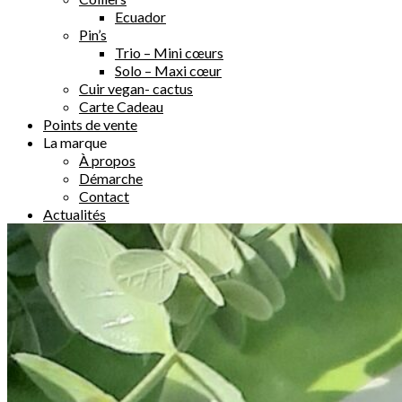
Ecuador
Pin’s
Trio – Mini cœurs
Solo – Maxi cœur
Cuir vegan- cactus
Carte Cadeau
Points de vente
La marque
À propos
Démarche
Contact
Actualités