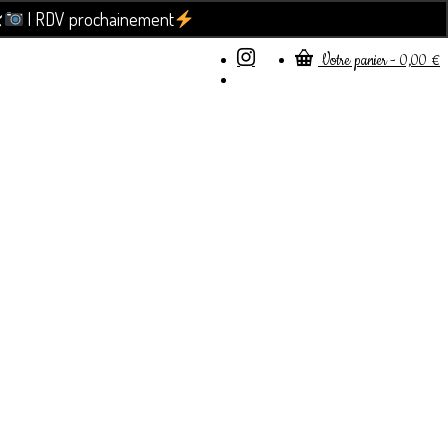

| RDV prochainement
Ignorer
Votre panier
-
0,00
€