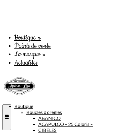
Boutique
»
Points de vente
La marque
»
Actualités
Boutique
Boucles d’oreilles
ABANICO
ACAPULCO – 25 Coloris –
CIBELES