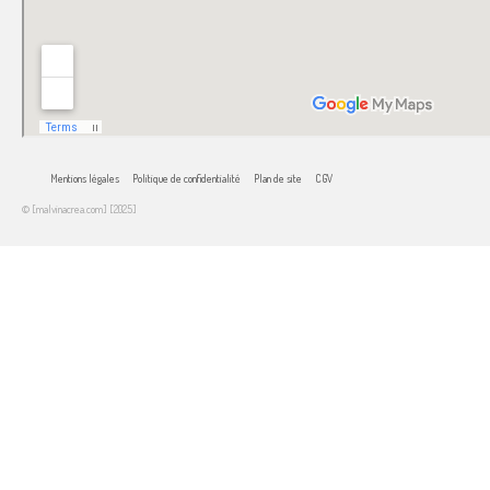
Mentions légales
Politique de confidentialité
Plan de site
CGV
© [malvinacrea.com] [2025]