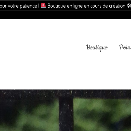
pour votre patience |
Boutique en ligne en cours de création 
Boutique
Point