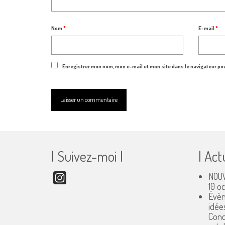
Nom
*
E-mail
*
Enregistrer mon nom, mon e-mail et mon site dans le navigateur p
| Suivez-moi |
| Act
NOUV
Instagram
10 o
Évèn
idée
Conc