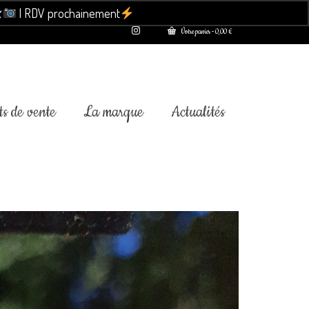

| RDV prochainement
Ignorer
Votre panier
-
0,00
€
s de vente
La marque
Actualités