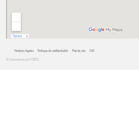
Mentions légales
Politique de confidentialité
Plan de site
CGV
© [malvinacrea.com] [2025]