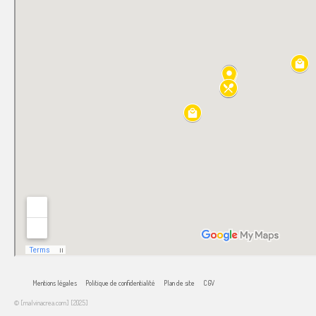
Mentions légales
Politique de confidentialité
Plan de site
CGV
© [malvinacrea.com] [2025]