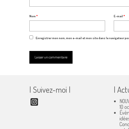
Nom
*
E-mail
*
Enregistrer mon nom, mon e-mail et mon site dans le navigateur p
| Suivez-moi |
| Act
NOUV
Instagram
10 o
Évèn
idée
Conc