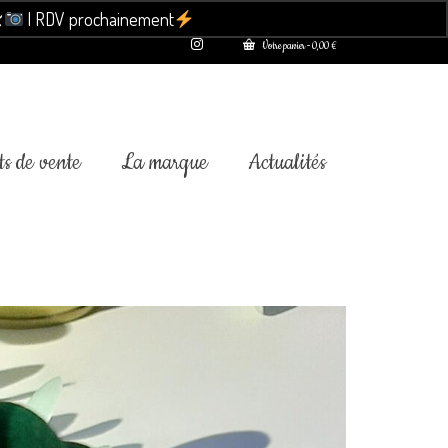

| RDV prochainement
Ignorer
Votre panier
-
0,00
€
s de vente
La marque
Actualités