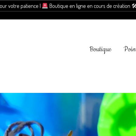
pour votre patience |
Boutique en ligne en cours de création 
Boutique
Point