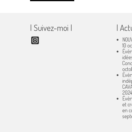
| Suivez-moi |
| Act
NOUV
Instagram
10 o
Évèn
idée
Conc
octo
Évèn
indé
CAV
202
Évèn
et c
en 
sept