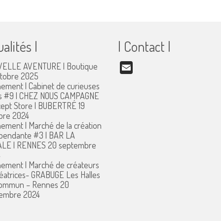
ualités |
| Contact |
ELLE AVENTURE | Boutique
Email
ctobre 2025
ement | Cabinet de curieuses
s #9 | CHEZ NOUS CAMPAGNE
ept Store | BUBERTRÉ
19
bre 2024
ement | Marché de la création
pendante #3 | BAR LA
ALE | RENNES
20 septembre
4
ement | Marché de créateurs
réatrices- GRABUGE Les Halles
commun – Rennes
20
embre 2024