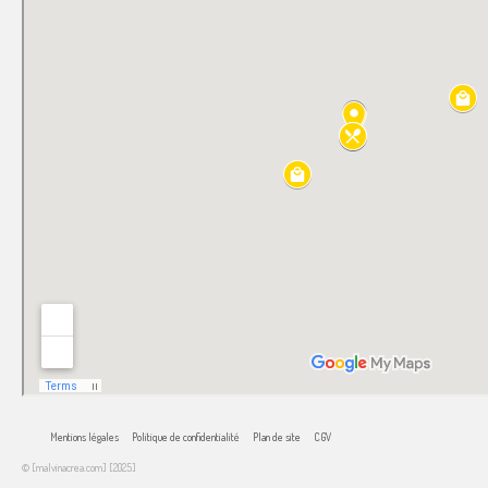
Mentions légales
Politique de confidentialité
Plan de site
CGV
© [malvinacrea.com] [2025]