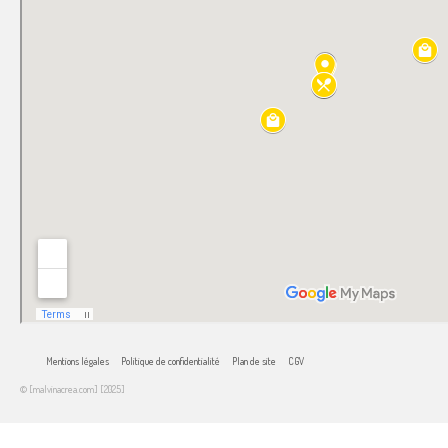
Mentions légales
Politique de confidentialité
Plan de site
CGV
© [malvinacrea.com] [2025]