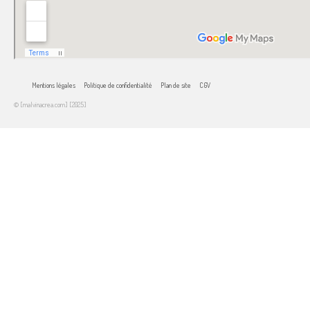
Mentions légales
Politique de confidentialité
Plan de site
CGV
© [malvinacrea.com] [2025]