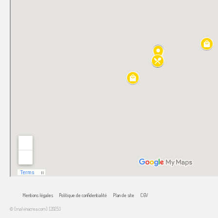
Mentions légales
Politique de confidentialité
Plan de site
CGV
© [malvinacrea.com] [2025]