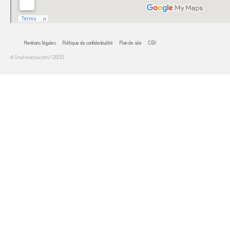
Mentions légales
Politique de confidentialité
Plan de site
CGV
© [malvinacrea.com] [2025]