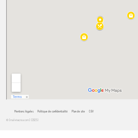
Mentions légales
Politique de confidentialité
Plan de site
CGV
© [malvinacrea.com] [2025]