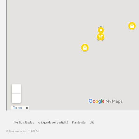
Mentions légales
Politique de confidentialité
Plan de site
CGV
© [malvinacrea.com] [2025]