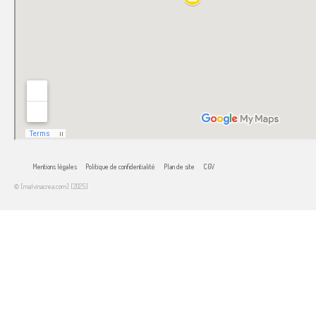
Mentions légales
Politique de confidentialité
Plan de site
CGV
© [malvinacrea.com] [2025]