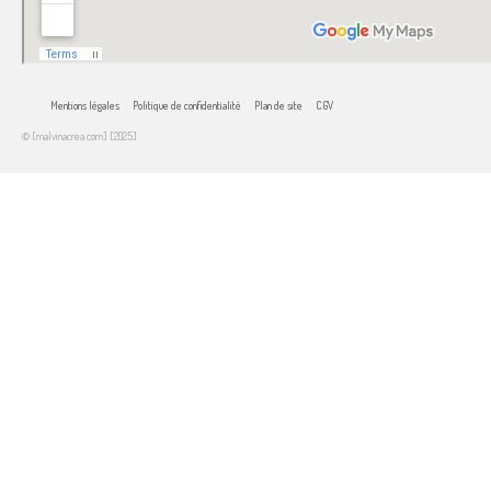
Mentions légales
Politique de confidentialité
Plan de site
CGV
© [malvinacrea.com] [2025]