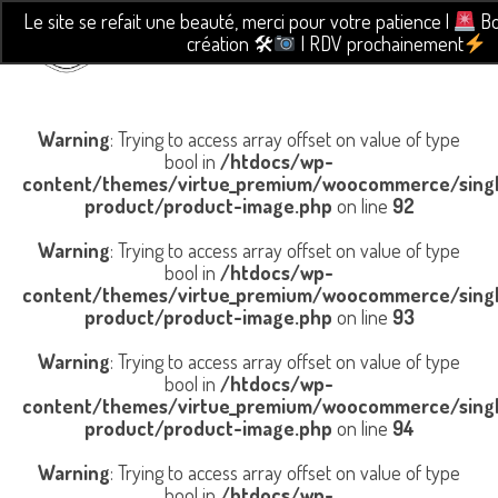
Le site se refait une beauté, merci pour votre patience |
Bo
création 🛠
| RDV prochainement
Warning
: Trying to access array offset on value of type
bool in
/htdocs/wp-
content/themes/virtue_premium/woocommerce/sing
product/product-image.php
on line
92
Warning
: Trying to access array offset on value of type
bool in
/htdocs/wp-
content/themes/virtue_premium/woocommerce/sing
product/product-image.php
on line
93
Warning
: Trying to access array offset on value of type
bool in
/htdocs/wp-
content/themes/virtue_premium/woocommerce/sing
product/product-image.php
on line
94
Warning
: Trying to access array offset on value of type
bool in
/htdocs/wp-