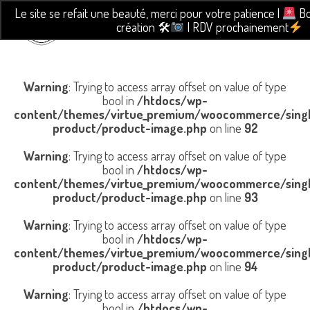
Le site se refait une beauté, merci pour votre patience |
Bo
création 🛠
| RDV prochainement
Warning
: Trying to access array offset on value of type
bool in
/htdocs/wp-
content/themes/virtue_premium/woocommerce/sing
product/product-image.php
on line
92
Warning
: Trying to access array offset on value of type
bool in
/htdocs/wp-
content/themes/virtue_premium/woocommerce/sing
product/product-image.php
on line
93
Warning
: Trying to access array offset on value of type
bool in
/htdocs/wp-
content/themes/virtue_premium/woocommerce/sing
product/product-image.php
on line
94
Warning
: Trying to access array offset on value of type
bool in
/htdocs/wp-