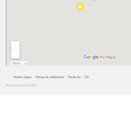
Mentions légales
Politique de confidentialité
Plan de site
CGV
© [malvinacrea.com] [2025]