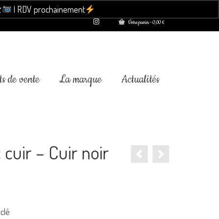

| RDV prochainement
Ignorer
Votre panier
-
0,00
€
s de vente
La marque
Actualités
 cuir – Cuir noir
clé