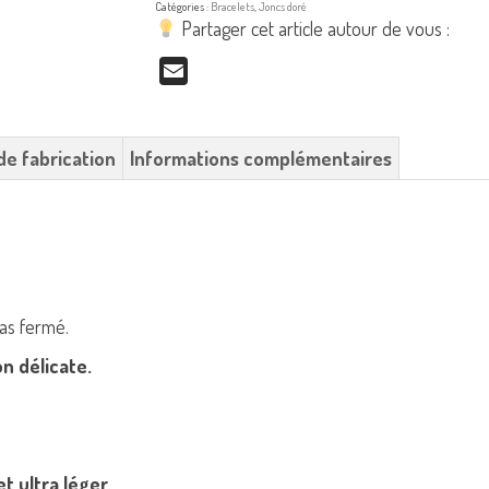
Catégories :
Bracelets
,
Joncs doré
Partager cet article autour de vous :
Email
de fabrication
Informations complémentaires
pas fermé.
on délicate.
et ultra léger.