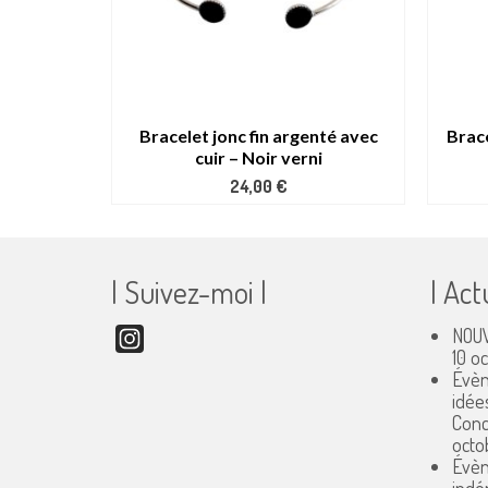
nté avec
Bracelet jonc fin argenté avec
Brace
on irisé
cuir – Noir verni
24,00
€
| Suivez-moi |
| Act
NOUV
Instagram
10 o
Évèn
idée
Conc
octo
Évèn
indé