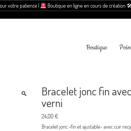
pour votre patience |
Boutique en ligne en cours de création 
Boutique
Point
Bracelet jonc fin avec
verni
24,00
€
Bracelet jonc -fin et ajustable- avec cuir recy