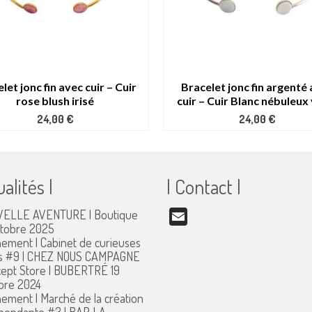
let jonc fin avec cuir – Cuir
Bracelet jonc fin argenté
rose blush irisé
cuir – Cuir Blanc nébuleux
24,00
€
24,00
€
ualités |
| Contact |
ELLE AVENTURE | Boutique
Email
ctobre 2025
ement | Cabinet de curieuses
s #9 | CHEZ NOUS CAMPAGNE
ept Store | BUBERTRÉ
19
bre 2024
ement | Marché de la création
pendante #3 | BAR LA