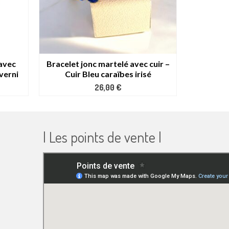
 avec
Bracelet jonc martelé avec cuir –
Bracelet 
 verni
Cuir Bleu caraïbes irisé
26,00
€
| Les points de vente |