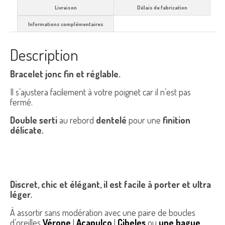
Livraison
Délais de fabrication
Informations complémentaires
Description
Bracelet jonc fin et réglable.
Il s’ajustera facilement à votre poignet car il n’est pas
fermé.
Double serti
au rebord
dentelé
pour une
finition
délicate.
Discret, chic et élégant, il est facile à porter et ultra
léger.
À assortir sans modération avec une paire de boucles
d’oreilles
Vérone
|
Acapulco
|
Cibeles
ou
une bague