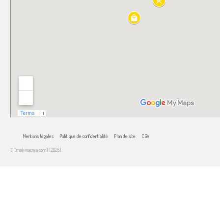
Mentions légales
Politique de confidentialité
Plan de site
CGV
© [malvinacrea.com] [2025]