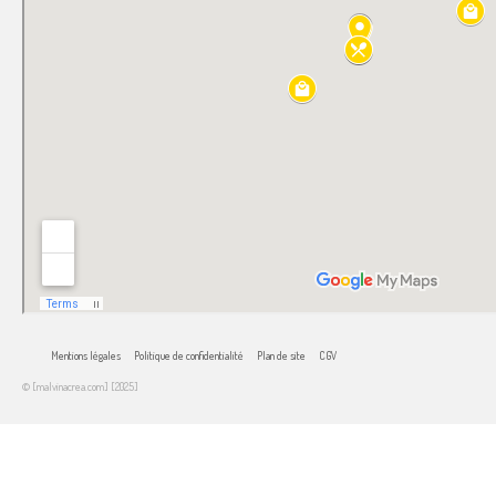
Mentions légales
Politique de confidentialité
Plan de site
CGV
© [malvinacrea.com] [2025]